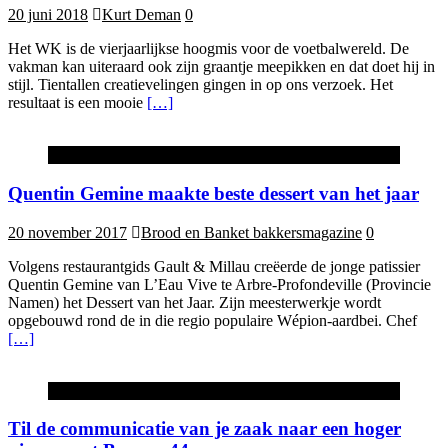
20 juni 2018
Kurt Deman
0
Het WK is de vierjaarlijkse hoogmis voor de voetbalwereld. De
vakman kan uiteraard ook zijn graantje meepikken en dat doet hij in
stijl. Tientallen creatievelingen gingen in op ons verzoek. Het
resultaat is een mooie
[…]
Actua
Quentin Gemine maakte beste dessert van het jaar
20 november 2017
Brood en Banket bakkersmagazine
0
Volgens restaurantgids Gault & Millau creëerde de jonge patissier
Quentin Gemine van L’Eau Vive te Arbre-Profondeville (Provincie
Namen) het Dessert van het Jaar. Zijn meesterwerkje wordt
opgebouwd rond de in die regio populaire Wépion-aardbei. Chef
[…]
Advertorial
Til de communicatie van je zaak naar een hoger